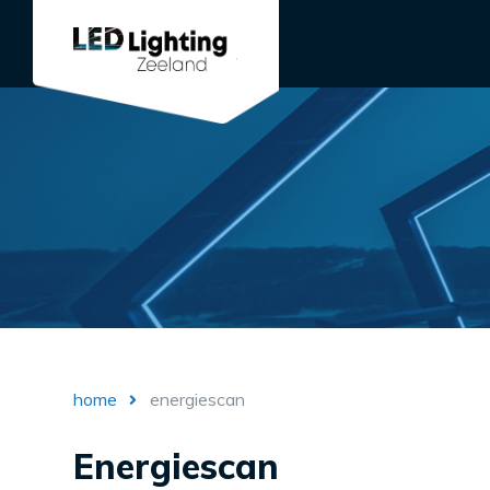
home
energiescan
Energiescan