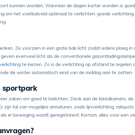
sport kunnen worden. Wanneer de dagen korter worden is goede 
ng om het voetbalveld optimaal te verlichten: goede verlichtin
ing.
enken. Ze voorzien in een grote bak licht zodat iedere ploeg i
geven evenveel licht als de conventionele gasontladingslampen é
erlichting
te kiezen. Zo is de verlichting op afstand te regelen
nde de winter automatisch eind van de middag aan te zetten.
le sportpark
 meer zaken om goed te belichten. Denk aan de kleedkamers, de
 zijn tal van mogelijke armaturen, zoals lijnverlichting, railspo
 als er beweging wordt geregistreerd. Kortom, alles voor een vei
aanvragen?