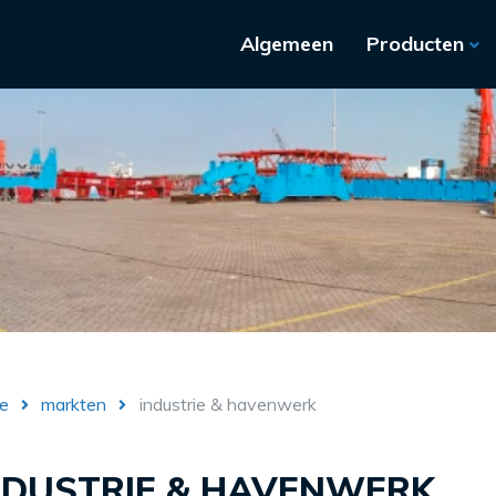
Algemeen
Producten
e
markten
industrie & havenwerk
NDUSTRIE & HAVENWERK