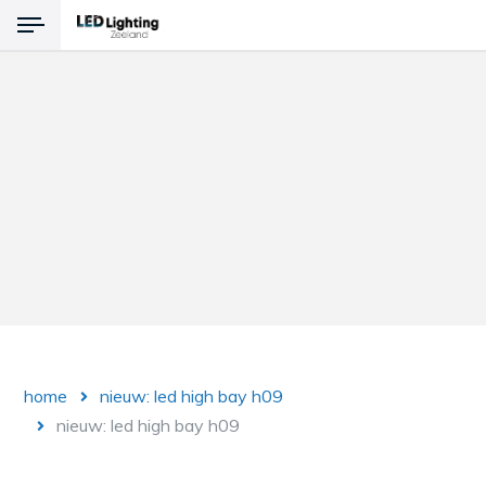
Terug
Producten
LED Verlichting
Noodverlichting
Explosievrije verlichting
home
nieuw: led high bay h09
nieuw: led high bay h09