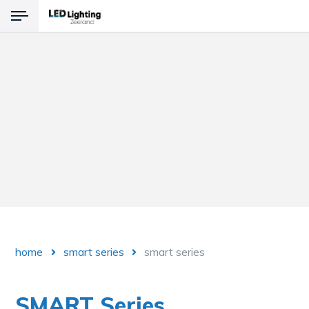
Terug
Producten
LED Verlichting
Noodverlichting
Explosievrije verlichting
home
smart series
smart series
SMART Series