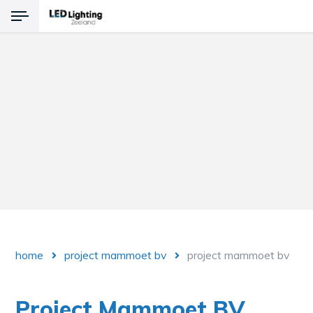
Terug
Producten
LED Verlichting
Noodverlichting
Explosievrije verlichting
home
project mammoet bv
project mammoet bv
Project Mammoet BV