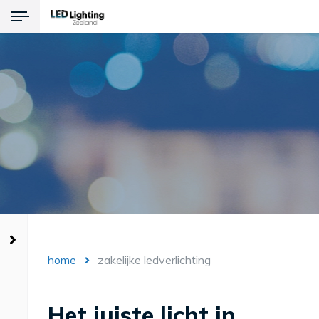
Terug
Producten
LED Verlichting
Noodverlichting
Explosievrije verlichting
home
zakelijke ledverlichting
Het juiste licht in